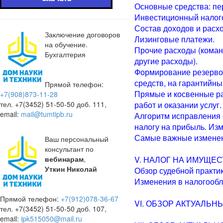
Основные средства: пе
Инвестиционный налог
Состав доходов и расх
Заключение договоров
Лизинговые платежи.
на обучение.
Прочие расходы (команд
Бухгалтерия
другие расходы).
Формирование резервов
средств, на гарантийны
Прямой телефон:
Прямые и косвенные ра
+7(908)873-11-28
тел. +7(3452) 51-50-50 доб. 111,
работ и оказании услуг.
email:
mail@tumtipb.ru
Алгоритм исправления 
налогу на прибыль. Изм
Самые важные изменени
Ваш персональный
консультант по
вебинарам
,
V. НАЛОГ НА ИМУЩЕ
Уткин Николай
Обзор судебной практик
Изменения в налогообл
Прямой телефон:
+7(912)078-36-67
VI. ОБЗОР АКТУАЛЬНЫ
тел. +7(3452) 51-50-50 доб. 107,
email:
ipk515050@mail.ru