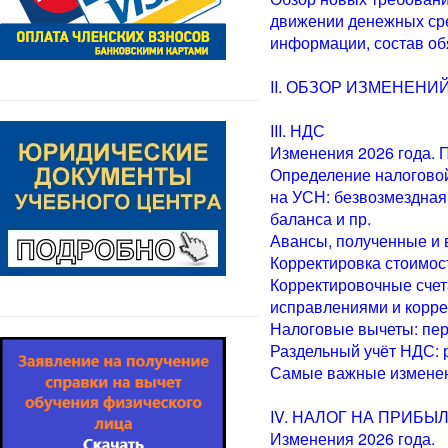
движении денежных сре
информации, состав об
II. ОБЗОР ИЗМЕНЕНИЙ
III. НДС
Изменения 2026 года. 
Определение налоговой 
на УСН: безвозмездная
баланса и пр.
Авансы, полученные и 
Корректировка стоимос
Корректировочные счет
исправлениями и корре
Налоговые вычеты: пер
Раздельный учёт НДС: 
Самые важные изменени
IV. НАЛОГ НА ПРИБЫЛ
Изменения 2026 года.