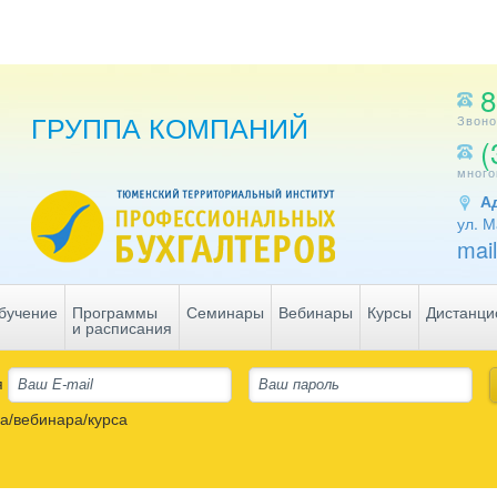
8
ГРУППА КОМПАНИЙ
Звоно
(
много
А
ул. М
mai
бучение
Программы
Семинары
Вебинары
Курсы
Дистанци
и расписания
я
а/вебинара/курса