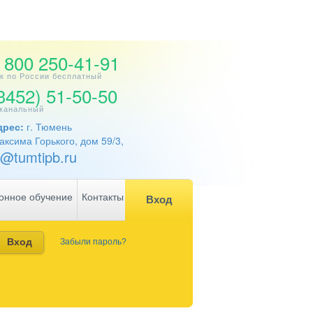
 800 250-41-91
к по России бесплатный
3452) 51-50-50
канальный
дрес:
г. Тюмень
аксима Горького, дом 59/3,
l@tumtipb.ru
онное обучение
Контакты
Вход
Забыли пароль?