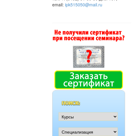
email:
ipk515050@mail.ru