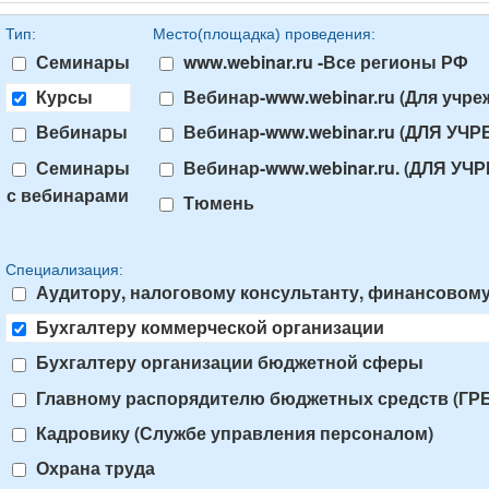
Тип:
Место(площадка) проведения:
Семинары
www.webinar.ru -Все регионы РФ
Курсы
Вебинар-www.webinar.ru (Для учр
Вебинары
Вебинар-www.webinar.ru (ДЛЯ У
Семинары
Вебинар-www.webinar.ru. (ДЛЯ У
с вебинарами
Тюмень
Специализация:
Аудитору, налоговому консультанту, финансовом
Бухгалтеру коммерческой организации
Бухгалтеру организации бюджетной сферы
Главному распорядителю бюджетных средств (ГР
Кадровику (Службе управления персоналом)
Охрана труда