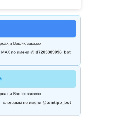
рсах и Ваших заказах
 в МАХ по имени
@id7203389096_bot
й
рсах и Ваших заказах
 в телеграмм по имени
@tumtipb_bot