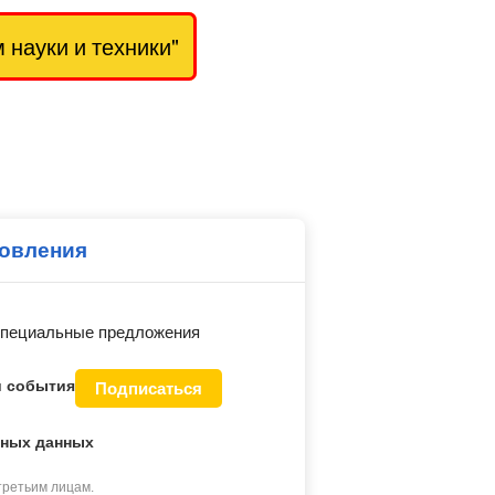
науки и техники"
новления
 специальные предложения
и события
Подписаться
ьных данных
третьим лицам.