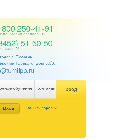
 800 250-41-91
к по России бесплатный
3452) 51-50-50
канальный
дрес:
г. Тюмень
аксима Горького, дом 59/3,
l@tumtipb.ru
онное обучение
Контакты
Вход
Забыли пароль?