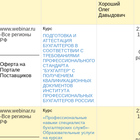
Хороший
Олег
Давыдович
Курс
www.webinar.ru
2
-Все регионы
1
ПОДГОТОВКА И
РФ
АТТЕСТАЦИЯ
БУХГАЛТЕРОВ В
СООТВЕТСТВИИ С
ТРЕБОВАНИЯМИ
р
ПРОФЕССИОНАЛЬНОГО
Оферта на
СТАНДАРТА
Портале
"БУХГАЛТЕР" С
Поставщиков
ПОЛУЧЕНИЕМ
КВАЛИФИКАЦИОННЫХ
ДОКУМЕНТОВ
ИНСТИТУТА
ПРОФЕССИОНАЛЬНЫХ
БУХГАЛТЕРОВ РОССИИ.
Курс
www.webinar.ru
2
-Все регионы
1
«Профессиональные
РФ
навыки специалиста
бухгалтерских служб»-
Образовательные услуги
на курсах
р