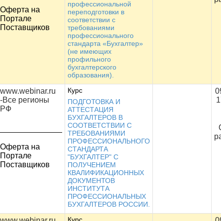
профессиональной
Оферта на
переподготовки в
Портале
соответствии с
Поставщиков
требованиями
профессионального
стандарта «Бухгалтер»
(не имеющих
профильного
бухгалтерского
образования).
Курс
www.webinar.ru
0
-Все регионы
1
ПОДГОТОВКА И
РФ
АТТЕСТАЦИЯ
БУХГАЛТЕРОВ В
СООТВЕТСТВИИ С
ТРЕБОВАНИЯМИ
р
ПРОФЕССИОНАЛЬНОГО
Оферта на
СТАНДАРТА
Портале
"БУХГАЛТЕР" С
Поставщиков
ПОЛУЧЕНИЕМ
КВАЛИФИКАЦИОННЫХ
ДОКУМЕНТОВ
ИНСТИТУТА
ПРОФЕССИОНАЛЬНЫХ
БУХГАЛТЕРОВ РОССИИ.
Курс
www.webinar.ru
0