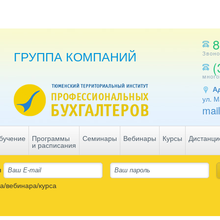
8
ГРУППА КОМПАНИЙ
Звоно
(
много
А
ул. М
mai
бучение
Программы
Семинары
Вебинары
Курсы
Дистанци
и расписания
я
а/вебинара/курса