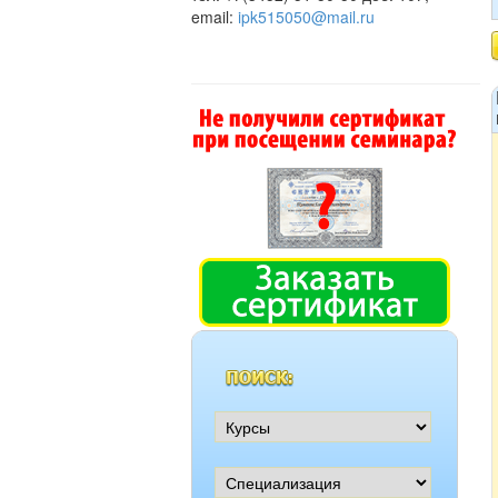
email:
ipk515050@mail.ru