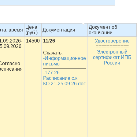
Цена
Документ об
ата, время
Документация
(руб.)
окончании
1.09.2026-
14500
11/26
Удостоверение
5.09.2026
============
Электронный
Скачать:
сертификат ИПБ
-Информационное
России
Согласно
письмо
асписания
-177.26
Расписание с.к.
КО 21-25.09.26.doc