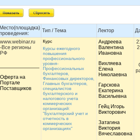
Место(площадка)
Тип / Тема
Лектор
Д
проведения:
Курс
www.webinar.ru
Андреева
2
-Все регионы
Валентина
2
Курсы ежегодного
РФ
Ивановна
повышения
профессионального
Вихляева
уровня-
Профессиональных
Елена
р
бухгалтеров,
Николаевна
Оферта на
Финансовых директоров,
Портале
Главных бухгалтеров,
Гарскова
Поставщиков
специалистов
Екатерина
бухгалтерского и
Васильевна
налогового учета
коммерческих
Гейц Игорь
организаций:
Викторович
"Бухгалтерский учет и
отчетность в
Затагина
коммерческих
Виктория
организациях"
Вячеславовна