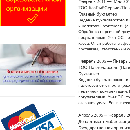
Февраль
—
Май
2011
201
ТОО
КазРыбСервис
Пав
(
Главный
бухгалтер
Ведение бухгалтерского и
и налоговой отчетности (
Обработка первичной доку
покупателями. Учет ОС, то
касса.
Опыт работы в сфер
поставкам), таможенный с
Февраль
—
Январь
2006
ТОО
Павлодарсоль
Пав
(
Бухгалтер
Ведение бухгалтерского и 
налоговой отчетности (еж
первичной документации. 
покупателями. Учет ОС, т
оказания услуг. Банк, касса
Апрель
–
Февраль
2005
2
Департамент
мобилизаци
Государственная
организ