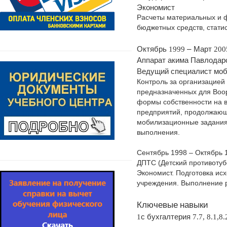
Экономист
Расчеты материальных и 
бюджетных средств, стати
Октябрь
–
Март
1999
200
Аппарат
акима
Павлодар
Ведущий
специалист
моб
Контроль за организацией
предназначенных для Воо
формы собственности на в
предприятий, продолжающи
мобилизационные задания 
выполнения.
Сентябрь 1998 – Октябрь 
ДПТС (Детский противотуб
Экономист. Подготовка ис
учреждения. Выполнение 
Ключевые
навыки
с
бухгалтерия
1
7.7, 8.1,8.