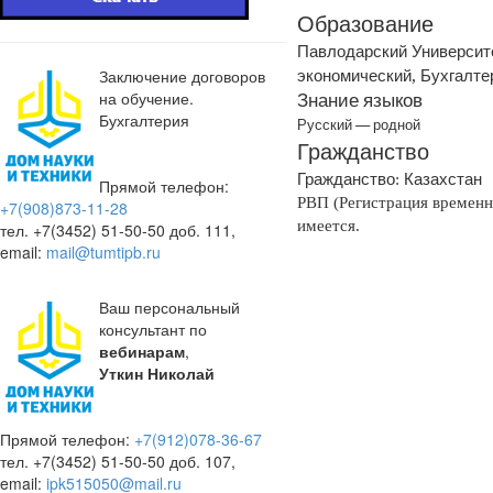
Образование
Павлодарский
Университ
экономический
Бухгалте
,
Заключение договоров
Знание
языков
на обучение.
Бухгалтерия
Русский
—
родной
Гражданство
Гражданство
Казахстан
:
Прямой телефон:
РВП (Регистрация временн
+7(908)873-11-28
имеется.
тел. +7(3452) 51-50-50 доб. 111,
email:
mail@tumtipb.ru
Ваш персональный
консультант по
вебинарам
,
Уткин Николай
Прямой телефон:
+7(912)078-36-67
тел. +7(3452) 51-50-50 доб. 107,
email:
ipk515050@mail.ru