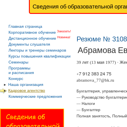
Сведения об образовательной орга
Главная страница
Заказать!
Корпоративное обучение
Резюме № 3108
Новинка!
Дистанционное обучение
Документы слушателя
Абрамова
Ев
Лекторы и тренеры семинаров
Курсы повышения квалификации
лет
мая
Же
Семинары
39
(13
1977) ·
Программы
и расписания
7 912 383 24 75
+
Конкурс
abramova_77@bk.ru
Наша организация
Бухгалтерия
управленчес
Кадровое агентство
,
Коммерческие предложения
Руководство
бухгалтери
—
Налоги
—
Бухгалтер
—
Полная
занятость
Полный
,