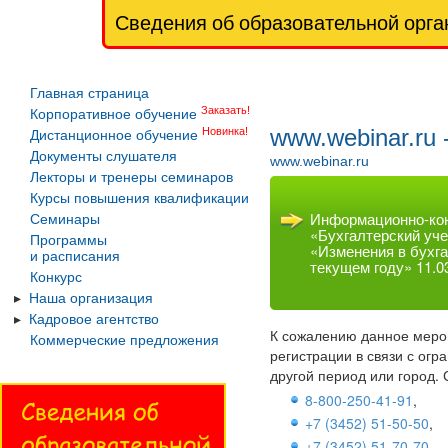
Сведения об образовательной орга
Главная страница
Заказать!
Корпоративное обучение
www.webinar.ru
Новинка!
Дистанционное обучение
Документы слушателя
www.webinar.ru
Лекторы и тренеры семинаров
Курсы повышения квалификации
Информационно-кон
Семинары
«Бухгалтерский уче
Программы
«Изменения в бухг
и расписания
текущем году» 11.03
Конкурс
Наша организация
Кадровое агентство
К сожалению данное мероп
Коммерческие предложения
регистрации в связи с ог
другой период или город.
8-800-250-41-91
,
+7 (3452) 51-50-50
,
+7 (3452) 51-70-70
,